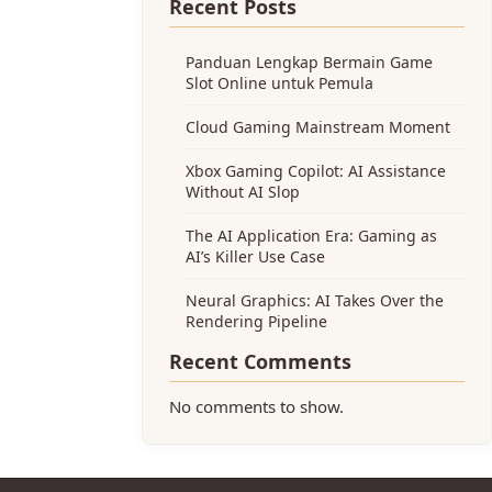
Recent Posts
Panduan Lengkap Bermain Game
Slot Online untuk Pemula
Cloud Gaming Mainstream Moment
Xbox Gaming Copilot: AI Assistance
Without AI Slop
The AI Application Era: Gaming as
AI’s Killer Use Case
Neural Graphics: AI Takes Over the
Rendering Pipeline
Recent Comments
No comments to show.