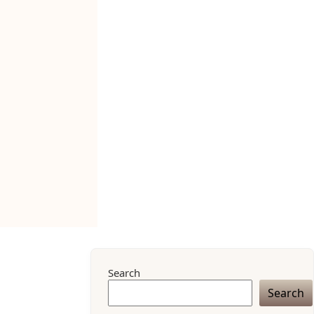
Search
Search