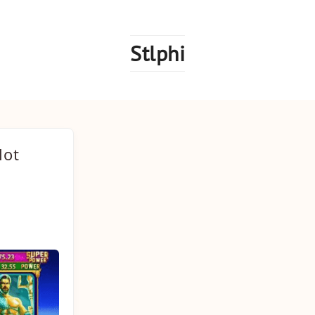
Stlphi
lot