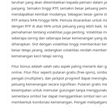
taruhan yang akan dikembalikan kepada pemain dalam j
panjang. Semakin tinggi RTP, semakin besar peluang pem
mendapatkan kembali modalnya. Sebagian besar game sl
RTP antara 94% hingga 98%. Pemula disarankan untuk m
dengan RTP di atas 96% untuk peluang yang lebih baik. Se
pemahaman tentang volatilitas juga penting. Volatilitas 
seberapa sering dan seberapa besar kemenangan yang d
diharapkan. Slot dengan volatilitas tinggi memberikan 
besar tetapi jarang, sedangkan volatilitas rendah member
kemenangan kecil tetapi sering.
Fitur bonus adalah salah satu aspek paling menarik dari 
online. Fitur-fitur seperti putaran gratis (free spins), simbol
pengali (multiplier), dan jackpot progresif dapat meningk
peluang kemenangan secara signifikan. Putaran gratis m
kesempatan untuk memutar gulungan tanpa menggunaka
sementara simbol liar dapat menggantikan simbol lain un
membentuk kombinasi kemenangan. Pengali melipatgand