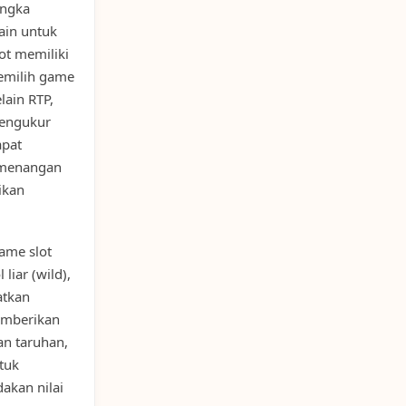
angka
ain untuk
ot memiliki
emilih game
lain RTP,
mengukur
apat
kemenangan
ikan
game slot
 liar (wild),
atkan
emberikan
n taruhan,
tuk
akan nilai